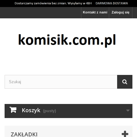
Kontakt z nami
Zaloguj się
Ta strona używa cookies
Rozumiem
Więcej informacji
Koszyk
(pusty)
ZAKŁADKI