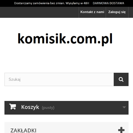
Kontakt z nami
Zaloguj się
Ta strona używa cookies
Rozumiem
Więcej informacji
Koszyk
(pusty)
ZAKŁADKI