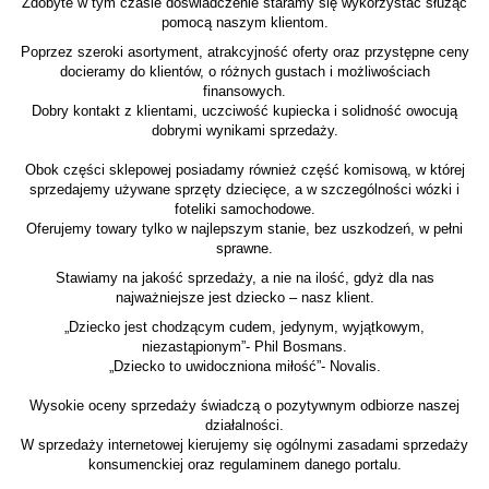
Zdobyte w tym czasie doświadczenie staramy się wykorzystać służąc
pomocą naszym klientom.
Poprzez szeroki asortyment, atrakcyjność oferty oraz przystępne ceny
docieramy do klientów, o różnych gustach i możliwościach
finansowych.
Dobry kontakt z klientami, uczciwość kupiecka i solidność owocują
dobrymi wynikami sprzedaży.
Obok części sklepowej posiadamy również część komisową, w której
sprzedajemy używane sprzęty dziecięce, a w szczególności wózki i
foteliki samochodowe.
Oferujemy towary tylko w najlepszym stanie, bez uszkodzeń, w pełni
sprawne.
Stawiamy na jakość sprzedaży, a nie na ilość, gdyż dla nas
najważniejsze jest dziecko – nasz klient.
„Dziecko jest chodzącym cudem, jedynym, wyjątkowym,
niezastąpionym”- Phil Bosmans.
„Dziecko to uwidoczniona miłość”- Novalis.
Wysokie oceny sprzedaży świadczą o pozytywnym odbiorze naszej
działalności.
W sprzedaży internetowej kierujemy się ogólnymi zasadami sprzedaży
konsumenckiej oraz regulaminem danego portalu.