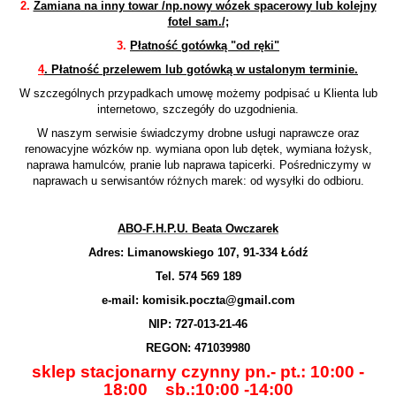
2.
Zamiana na inny towar /np.nowy wózek spacerowy lub kolejny
fotel sam./;
3.
Płatność gotówką "od ręki"
4
. Płatność przelewem lub gotówką w ustalonym terminie.
W szczególnych przypadkach umowę możemy podpisać u Klienta lub
internetowo, szczegóły do uzgodnienia.
W naszym serwisie świadczymy drobne usługi naprawcze oraz
renowacyjne wózków np. wymiana opon lub dętek, wymiana łożysk,
naprawa hamulców, pranie lub naprawa tapicerki. Pośredniczymy w
naprawach u serwisantów różnych marek: od wysyłki do odbioru.
ABO-F.H.P.U. Beata Owczarek
Adres: Limanowskiego 107, 91-334 Łódź
Tel. 574 569 189
e-mail: komisik.poczta@gmail.com
NIP: 727-013-21-46
REGON: 471039980
sklep stacjonarny czynny pn.- pt.: 10:00 -
18:00 sb.:10:00 -14:00