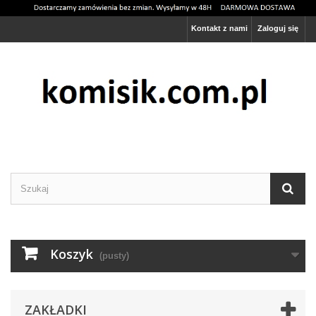
Kontakt z nami
Zaloguj się
Ta strona używa cookies
Rozumiem
Więcej informacji
Koszyk
(pusty)
ZAKŁADKI