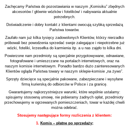
Zachęcamy Państwa do pozostawiania w naszym „Komisiku” zbędnych
akcesoriów / głównie wózków i fotelików/ i nabywania aktualnie
potrzebnych.
Doświadczenie i dobry kontakt z klientami owocują szybką sprzedażą
Państwa towarów.
Zaufało nam już kilka tysięcy zadowolonych Klientów, którzy nierzadko
próbowali bez powodzenia sprzedać swoje zalegające i niepotrzebne już
wózki, foteliki, krzesełka do karmienia itp. a u nas zajęło to kilka dni.
Powierzone nam przedmioty są specjalnie przygotowywane, odnawiane,
fotografowane i umieszczane na portalach internetowych, oraz na
naszym komisie internetowym. Ponadto bardzo dużo zainteresowanych
Klientów ogląda Państwa towary w naszym sklepie-komisie „na żywo”.
Sprzęty dziecięce są specjalnie pakowane, zabezpieczane i wysyłane
firmą kurierską do odbiorców w Polsce i za granicę.
Gwarantujemy najkorzystniejsze warunki, które wspólnie ustalamy:
spisujemy stosowną umowę, nie pobieramy żadnych opłat, przedmioty
przechowujemy w ogrzewanych pomieszczeniach, towar w każdej chwili
można odebrać.
Stosujemy następujące formy rozliczenia z klientem:
1.
Komis – płatne po sprzedaży;