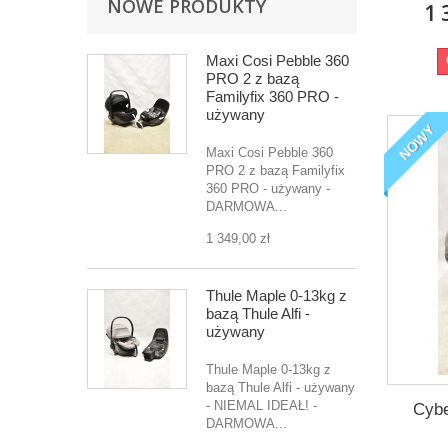
NOWE PRODUKTY
1 
Maxi Cosi Pebble 360
PRO 2 z bazą
Familyfix 360 PRO -
używany
NOWY
Maxi Cosi Pebble 360
PRO 2 z bazą Familyfix
360 PRO - używany -
DARMOWA...
1 349,00 zł
Thule Maple 0-13kg z
bazą Thule Alfi -
używany
Thule Maple 0-13kg z
bazą Thule Alfi - używany
- NIEMAL IDEAŁ! -
Cybe
DARMOWA...