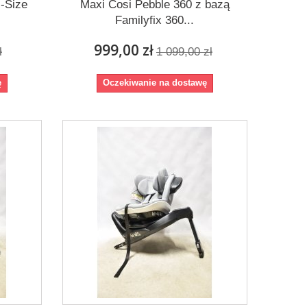
i-Size
Maxi Cosi Pebble 360 z bazą
Familyfix 360...
999,00 zł
ł
1 099,00 zł
ę
Oczekiwanie na dostawę