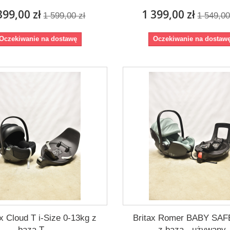
399,00 zł
1 399,00 zł
1 599,00 zł
1 549,00
Oczekiwanie na dostawę
Oczekiwanie na dostaw
 Cloud T i-Size 0-13kg z
Britax Romer BABY SAF
bazą T -...
z bazą - używany