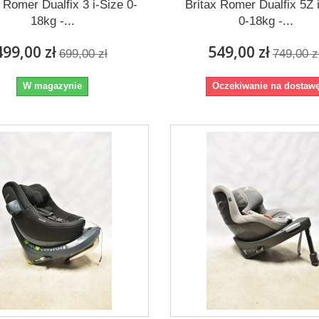
 Romer Dualfix 3 i-Size 0-
Britax Romer Dualfix 5Z 
18kg -...
0-18kg -...
499,00 zł
549,00 zł
699,00 zł
749,00 z
W magazynie
Oczekiwanie na dostaw