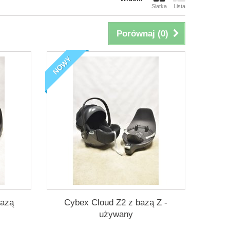
Siatka
Lista
Porównaj (
0
)
NOWY
bazą
Cybex Cloud Z2 z bazą Z -
używany