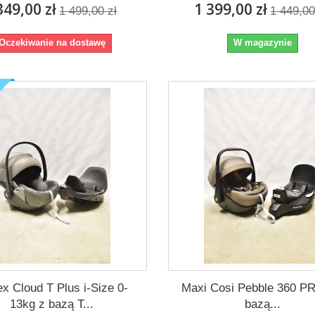
349,00 zł
1 399,00 zł
1 499,00 zł
1 449,00
Oczekiwanie na dostawę
W magazynie
x Cloud T Plus i-Size 0-
Maxi Cosi Pebble 360 P
13kg z bazą T...
bazą...