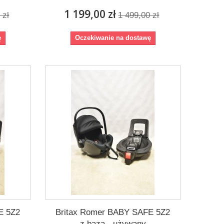
1 199,00 zł
 zł
1 499,00 zł
ę
Oczekiwanie na dostawę
E 5Z2
Britax Romer BABY SAFE 5Z2
z bazą - używany