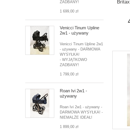
Britax
ZADBANY!
1 699,00 zł
Venicci Tinum Upline
2w1 - używany
Venicci Tinum Upline 2w1
- używany - DARMOWA
WYSYŁKA!
- WYJĄTKOWO
ZADBANY!
1 799,00 zł
Roan Ivi 2w1 -
używany
Roan Ivi 2w1 - używany -
DARMOWA WYSYŁKA! -
NIEMALŻE IDEAŁ!
1 899,00 zł