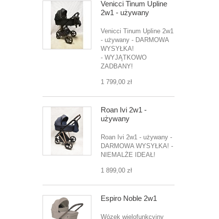
Venicci Tinum Upline
2w1 - używany
Venicci Tinum Upline 2w1
- używany - DARMOWA
WYSYŁKA!
- WYJĄTKOWO
ZADBANY!
1 799,00 zł
Roan Ivi 2w1 -
używany
Roan Ivi 2w1 - używany -
DARMOWA WYSYŁKA! -
NIEMALŻE IDEAŁ!
1 899,00 zł
Espiro Noble 2w1
Wózek wielofunkcyjny