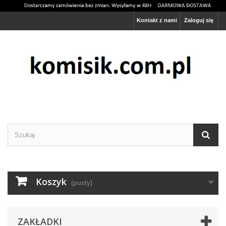
Kontakt z nami
Zaloguj się
Ta strona używa cookies
Rozumiem
Więcej informacji
Koszyk
(pusty)
ZAKŁADKI