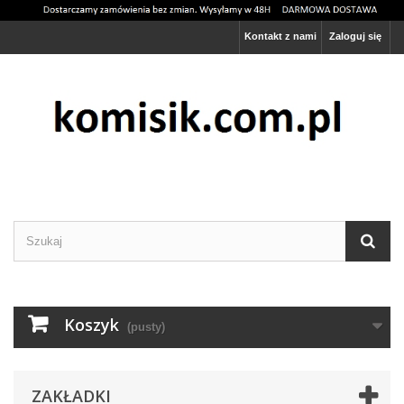
Kontakt z nami
Zaloguj się
Ta strona używa cookies
Rozumiem
Więcej informacji
Koszyk
(pusty)
ZAKŁADKI