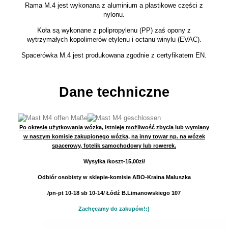
Rama M.4 jest wykonana z aluminium a plastikowe części z
nylonu.
Koła są wykonane z polipropylenu (PP) zaś opony z
wytrzymałych kopolimerów etylenu i octanu winylu (EVAC).
Spacerówka M.4 jest produkowana zgodnie z certyfikatem EN.
Dane techniczne
Po okresie użytkowania wózka, istnieje możliwość zbycia lub wymiany
w naszym komisie zakupionego wózka,
na inny towar np. na wózek
spacerowy, fotelik samochodowy lub rowerek.
Wysyłka /koszt-15,00zł/
Odbiór osobisty w sklepie-komisie ABO-Kraina Maluszka
/pn-pt 10-18 sb 10-14/ Łódź B.Limanowskiego 107
Zachęcamy do zakupów!:)